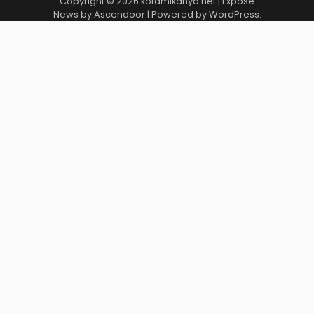
Copyright © 2026
kotamikanya.net
| Expose
News by
Ascendoor
| Powered by
WordPress
.