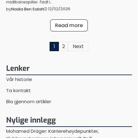
midtbanespiller. Født i…
12/02/2026
by
Nadia Ben Salah
Read more
Posts
1
2
Next
pagination
Lenker
Vår historie
Ta kontakt
Bla gjennom artikler
Nylige innlegg
Mohamed Dräger: Karrierehøydepunkter,