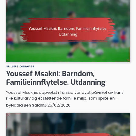
SPILLERBIOGRAFIER
Youssef Msakni: Barndom,
Familieinnflytelse, Utdanning
Youssef Msaknis oppvekst i Tunisia var dypt påvirket av hans
rike kulturarv og et støttende familie miljø, som spilte en…
25/02/2026
by
Nadia Ben Salah