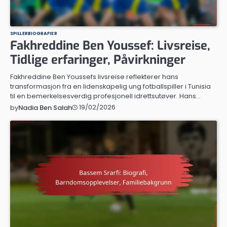
SPILLERBIOGRAFIER
Fakhreddine Ben Youssef: Livsreise,
Tidlige erfaringer, Påvirkninger
Fakhreddine Ben Youssefs livsreise reflekterer hans
transformasjon fra en lidenskapelig ung fotballspiller i Tunisia
til en bemerkelsesverdig profesjonell idrettsutøver. Hans…
19/02/2026
by
Nadia Ben Salah