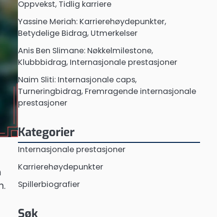
Oppvekst, Tidlig karriere
Yassine Meriah: Karrierehøydepunkter,
Betydelige Bidrag, Utmerkelser
Anis Ben Slimane: Nøkkelmilestone,
Klubbbidrag, Internasjonale prestasjoner
Naim Sliti: Internasjonale caps,
Turneringbidrag, Fremragende internasjonale
prestasjoner
Kategorier
Internasjonale prestasjoner
Karrierehøydepunkter
m
Spillerbiografier
n.
Søk