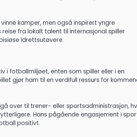
å vinne kamper, men også inspirert yngre
se fra lokalt talent til internasjonal spiller
isiøse idrettsutøvere.
 fotballmiljøet, enten som spiller eller i en
llet gjør ham til en verdifull ressurs for komme
over til trener- eller sportsadministrasjon, h
sia ytterligere. Hans pågående engasjement i spo
tball positivt.