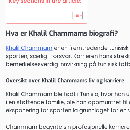
Key sections in the article:
Hva er Khalil Chammams biografi?
Khalil Chammam
er en fremtredende tunisisk fo
sporten, særlig i forsvar. Karrieren hans strek
bemerkelsesverdig innvirkning på tunisisk fotb
Oversikt over Khalil Chammams liv og karriere
Khalil Chammam ble født i Tunisia, hvor han ut
i en støttende familie, ble han oppmuntret til
eksponering for sporten la grunnlaget for en ve
Chammam begynte sin profesjonelle karriere 