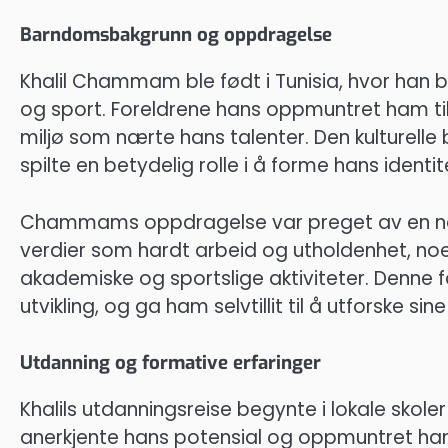
Barndomsbakgrunn og oppdragelse
Khalil Chammam ble født i Tunisia, hvor han 
og sport. Foreldrene hans oppmuntret ham til 
miljø som nærte hans talenter. Den kulturelle b
spilte en betydelig rolle i å forme hans identit
Chammams oppdragelse var preget av en nær
verdier som hardt arbeid og utholdenhet, noe
akademiske og sportslige aktiviteter. Denne f
utvikling, og ga ham selvtillit til å utforske sin
Utdanning og formative erfaringer
Khalils utdanningsreise begynte i lokale sko
anerkjente hans potensial og oppmuntret ham 