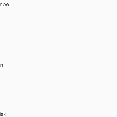
 noe
in
isk