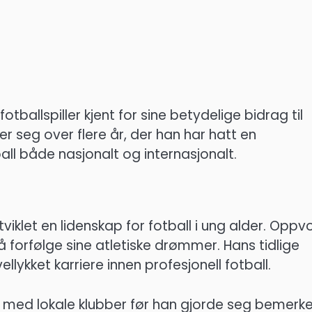
tballspiller kjent for sine betydelige bidrag til
ker seg over flere år, der han har hatt en
all både nasjonalt og internasjonalt.
viklet en lidenskap for fotball i ung alder. Oppv
 å forfølge sine atletiske drømmer. Hans tidlige
llykket karriere innen profesjonell fotball.
med lokale klubber før han gjorde seg bemerket