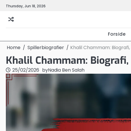
Skip
Thursday, Jun 18, 2026
to
content
Forside
Home
Spillerbiografier
Khalil Chammam: Biografi, T
Khalil Chammam: Biografi, T
25/02/2026
by
Nadia Ben Salah