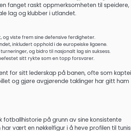
nen fanget raskt oppmerksomheten til speidere,
ale lag og klubber i utlandet.
, og viste frem sine defensive ferdigheter.
andet, inkludert opphold i de europeiske ligaene.
turneringer, og bidro til nasjonalt lag sin suksess.
 befestet sitt rykte som en topp forsvarer.
nt for sitt lederskap på banen, ofte som kapte
pillet og gjøre avgjørende taklinger har gitt ham
k fotballhistorie på grunn av sine konsistente
ar vært en nøkkelfigur i å heve profilen til tunis